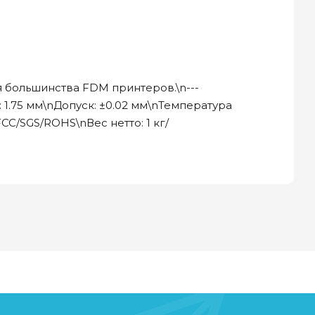
я большинства FDM принтеров.\n---
1.75 мм\nДопуск: ±0.02 мм\nТемпература
C/SGS/ROHS\nВес нетто: 1 кг/