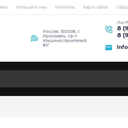
авка
Напишите нам
Контакты
Карта сайта
Гайды
Пн-П
8 (
Россия, 150008, г.
8 (
Ярославль, пр-т
Машиностроителей,
81Г
inf