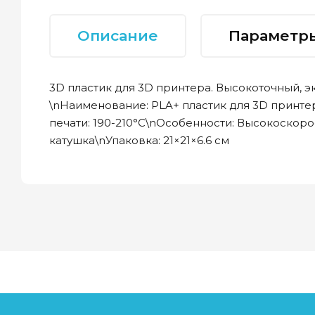
Описание
Параметр
3D пластик для 3D принтера. Высокоточный, э
\nНаименование: PLA+ пластик для 3D принтер
печати: 190-210°C\nОсобенности: Высокоскоро
катушка\nУпаковка: 21×21×6.6 см