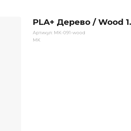
PLA+ Дерево / Wood 
Артикул:
MK-091-wood
MK