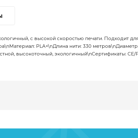
ы
кологичный, с высокой скоростью печати. Подходит дл
а\nМатериал: PLA+\nДлина нити: 330 метров\nДиаметр: 
стной, высокоточный, экологичный\nСертификаты: CE/FC