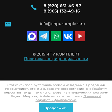
8 (920) 651-46-97
8 (905) 132-49-16
info@chpukomplekt.ru
© 2019 ЧПУ КОМПЛЕКТ
Политика конфиденциальности
Этот сайт использует файлы cookie и метаданные. Продолжая
просматривать его, Вы выражаете свое согласие на обработку
персональных данных с использованием метрических программ
Яндекс.Метрика, LiveInternet в соответствии с
Политикой
Заказ, разработка,
создание сайтов
в студии
обработки файлов cookie
Мегагрупп.
Продолжить